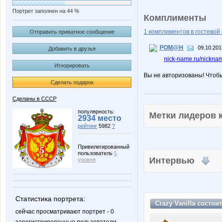
Портрет заполнен на 44 %
Комплименты
1 комплиментов в гостевой 
Отправить приватное сообщение
POM@H
09.10.201
Добавить в друзья
nick-name.ru/nickna
Игнорировать
Вы не авторизованы! Чтоб
Сделать подарок
Сделаны в СССР
популярность:
Метки лидеров
2934 место
рейтинг
5982
?
Привилегированный
пользователь
5
Интервью
уровня
Статистика портрета:
Crazy Vanilla состои
сейчас просматривают портрет - 0