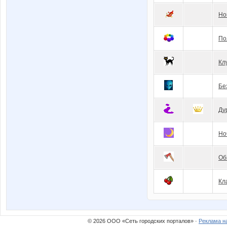
Но
По
Кл
Бе
Ду
Но
Об
Кл
© 2026 ООО «Сеть городских порталов» ·
Реклама н