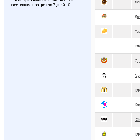
зарегистрированные пользователи
Ле
посетившие портрет за 7 дней - 0
Да
Ха
Кл
Сд
Му
Кл
Кл
iC
Кл